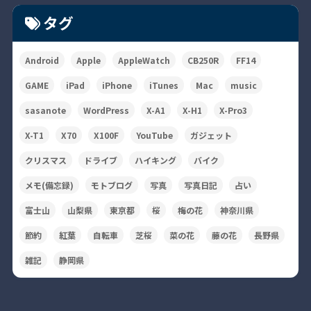
タグ
Android
Apple
AppleWatch
CB250R
FF14
GAME
iPad
iPhone
iTunes
Mac
music
sasanote
WordPress
X-A1
X-H1
X-Pro3
X-T1
X70
X100F
YouTube
ガジェット
クリスマス
ドライブ
ハイキング
バイク
メモ(備忘録)
モトブログ
写真
写真日記
占い
富士山
山梨県
東京都
桜
梅の花
神奈川県
節約
紅葉
自転車
芝桜
菜の花
藤の花
長野県
雑記
静岡県