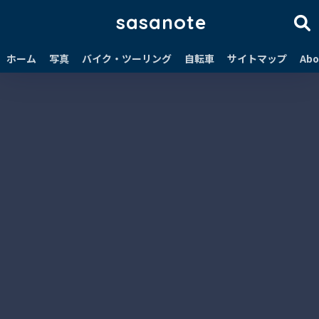
sasanote
ホーム
写真
バイク・ツーリング
自転車
サイトマップ
Abo