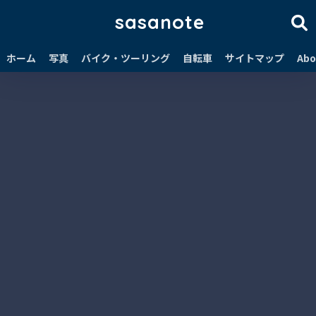
sasanote
ホーム
写真
バイク・ツーリング
自転車
サイトマップ
Abo