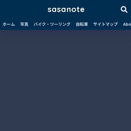
sasanote
ホーム
写真
バイク・ツーリング
自転車
サイトマップ
Abo