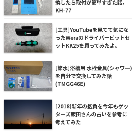
換したら取付が簡単すぎた話。
KH-77
[工具]YouTubeを見てて気にな
ったWeraのドライバービットセ
ットKK25を買ってみたよ。
[節水]浴槽用 水栓金具(シャワー)
を自分で交換してみた話
(TMGG46E)
[2018]新年の抱負を今年もゲッ
ターズ飯田さんの占いを参考に
考えてみた