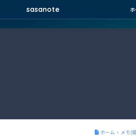
sasanote
ホ
ホーム
メモ(