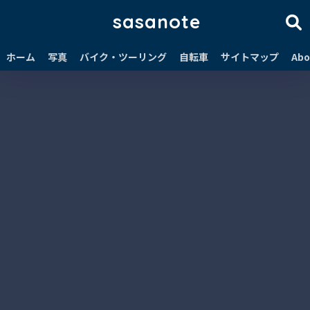
sasanote
ホーム
写真
バイク・ツーリング
自転車
サイトマップ
Abo