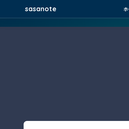
sasanote
ホ