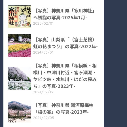
［写真］神奈川県「寒川神社」
へ初詣の写真-2025年1月-
2025/02/01
［写真］山梨県「（富士芝桜）
虹の花まつり」の写真-2022年-
2024/03/01
［写真］神奈川県「相模線・相
模川・中津川付近・宮ヶ瀬湖・
ヤビツ峠・水無川・はだの桜み
ち」の写真-2023年-
2024/02/13
［写真］神奈川県 湯河原梅林
「梅の宴」の写真-2023年-
2024/02/05