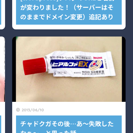
が変わりました！（サーバーはそ
のままでドメイン変更）追記あり
2013/06/10
チャドクガその後…あ〜失敗した
なぁ〜。と思った話。