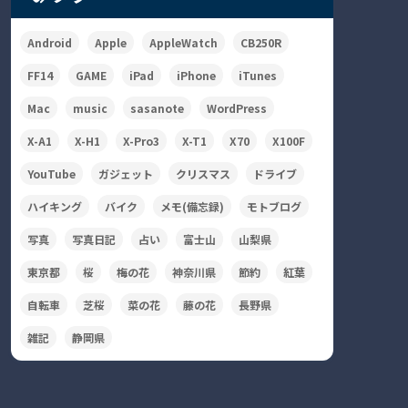
Android
Apple
AppleWatch
CB250R
FF14
GAME
iPad
iPhone
iTunes
Mac
music
sasanote
WordPress
X-A1
X-H1
X-Pro3
X-T1
X70
X100F
YouTube
ガジェット
クリスマス
ドライブ
ハイキング
バイク
メモ(備忘録)
モトブログ
写真
写真日記
占い
富士山
山梨県
東京都
桜
梅の花
神奈川県
節約
紅葉
自転車
芝桜
菜の花
藤の花
長野県
雑記
静岡県