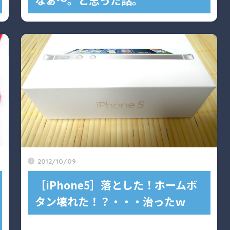
2012/10/09
［iPhone5］落とした！ホームボ
タン壊れた！？・・・治ったｗ