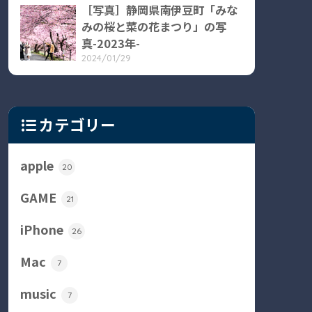
［写真］静岡県南伊豆町「みな
みの桜と菜の花まつり」の写
真-2023年-
2024/01/29
カテゴリー
apple
20
GAME
21
iPhone
26
Mac
7
music
7