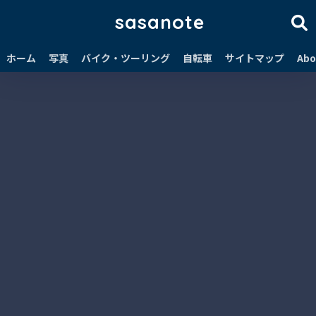
sasanote
ホーム
写真
バイク・ツーリング
自転車
サイトマップ
Abo