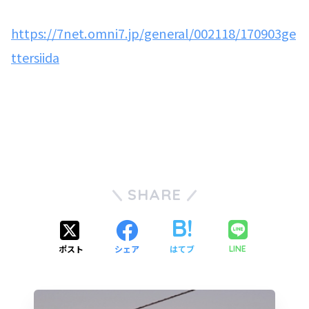
https://7net.omni7.jp/general/002118/170903ge
ttersiida
SHARE
ポスト
シェア
はてブ
LINE