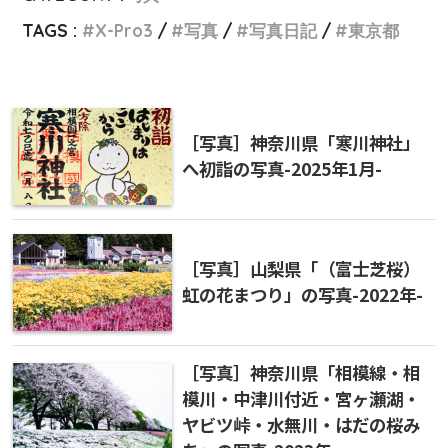
TAGS :
X-Pro3
写真
写真日記
東京都
［写真］神奈川県「寒川神社」
へ初詣の写真-2025年1月-
［写真］山梨県「（富士芝桜）
虹の花まつり」の写真-2022年-
［写真］神奈川県「相模線・相
模川・中津川付近・宮ヶ瀬湖・
ヤビツ峠・水無川・はだの桜み