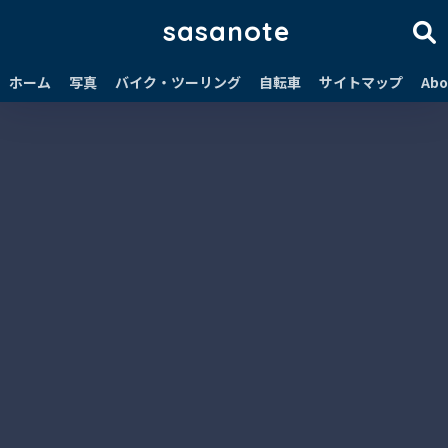
sasanote
ホーム
写真
バイク・ツーリング
自転車
サイトマップ
Abo