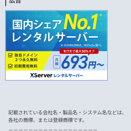
記載されている会社名・製品名・システム名などは、
各社の商標、または登録商標です。
－－－－－－－－－－－－－－－－－－